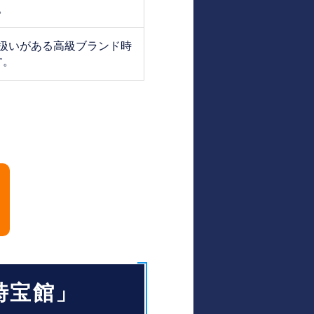
。
扱いがある高級ブランド時
す。
時宝館」