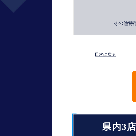
その他特
目次に戻る
県内3