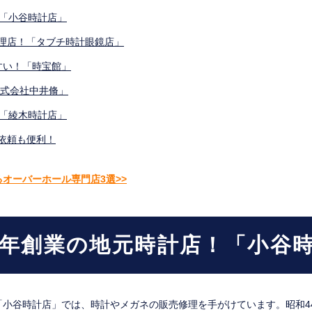
！「小谷時計店」
理店！「タブチ時計眼鏡店」
すい！「時宝館」
株式会社中井脩」
る「綾木時計店」
依頼も便利！
オーバーホール専門店3選>>
4年創業の地元時計店！「小谷
「小谷時計店」では、時計やメガネの販売修理を手がけています。昭和4