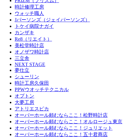
PRIZM（プリズム）
時計修理工房
ウォッチ職人
Jパーソンズ（ジェイパーソンズ）
トケイ病院ナガイ
カンザキ
Re8（リエイト）
美松堂時計店
オノザワ時計店
三立舎
NEXT STAGE
夢仕立
シューリン
時計工房久保田
PPWウオッチテクニカル
オプトン
大夢工房
アトリエスピカ
オーバーホール頼むならここ！松野時計店
オーバーホール頼むならここ！オルロージュ東京
オーバーホール頼むならここ！ジュリエット
オーバーホール頼むならここ！五十君商店