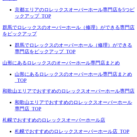
京都エリアのロレックスオーバーホール専門店を5つピ
ックアップ_TOP
群馬でロレックスのオーバーホール（修理）ができる専門店
をピックアップ
群馬でロレックスのオーバーホール（修理）ができる
専門店をピックアップ_TOP
山形にあるロレックスのオーバーホール専門店まとめ
山形にあるロレックスのオーバーホール専門店まとめ
_TOP
和歌山エリアでおすすめのロレックスオーバーホール専門店
和歌山エリアでおすすめのロレックスオーバーホール
専門店_TOP
札幌でおすすめのロレックスオーバーホール店
札幌でおすすめのロレックスオーバーホール店_TOP