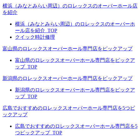
横浜（みなとみらい周辺）のロレックスのオーバーホール店
を紹介
横浜（みなとみらい周辺）のロレックスのオーバーホ
ール店を紹介_TOP
クイック時計修理
富山県のロレックスオーバーホール専門店をピックアップ
富山県のロレックスオーバーホール専門店をピックア
ップ_TOP
新潟県のロレックスオーバーホール専門店をピックアップ
新潟県のロレックスオーバーホール専門店をピックア
ップ_TOP
広島でおすすめのロレックスオーバーホール専門店を5つピ
ックアップ
広島でおすすめのロレックスオーバーホール専門店を5
つピックアップ_TOP