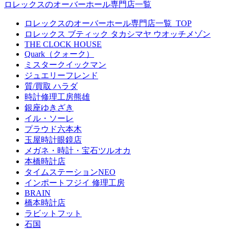
ロレックスのオーバーホール専門店一覧
ロレックスのオーバーホール専門店一覧_TOP
ロレックス ブティック タカシマヤ ウオッチメゾン
THE CLOCK HOUSE
Quark（クォーク）
ミスタークイックマン
ジュエリーフレンド
質/買取 ハラダ
時計修理工房熊雄
銀座ゆきざき
イル・ソーレ
プラウド六本木
玉屋時計眼鏡店
メガネ・時計・宝石ツルオカ
本橋時計店
タイムステーションNEO
インポートフジイ 修理工房
BRAIN
橋本時計店
ラビットフット
石国