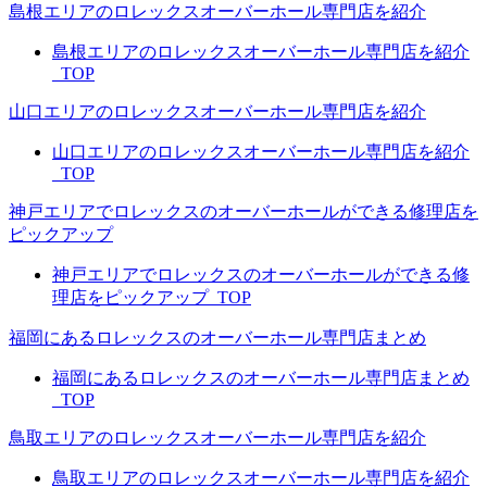
島根エリアのロレックスオーバーホール専門店を紹介
島根エリアのロレックスオーバーホール専門店を紹介
_TOP
山口エリアのロレックスオーバーホール専門店を紹介
山口エリアのロレックスオーバーホール専門店を紹介
_TOP
神戸エリアでロレックスのオーバーホールができる修理店を
ピックアップ
神戸エリアでロレックスのオーバーホールができる修
理店をピックアップ_TOP
福岡にあるロレックスのオーバーホール専門店まとめ
福岡にあるロレックスのオーバーホール専門店まとめ
_TOP
鳥取エリアのロレックスオーバーホール専門店を紹介
鳥取エリアのロレックスオーバーホール専門店を紹介