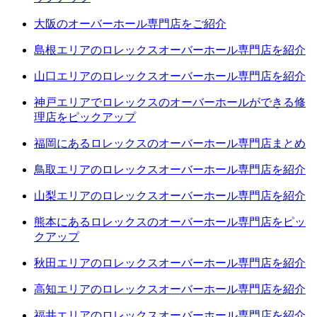
大阪のオーバーホール専門店をご紹介
島根エリアのロレックスオーバーホール専門店を紹介
山口エリアのロレックスオーバーホール専門店を紹介
神戸エリアでロレックスのオーバーホールができる修
理店をピックアップ
福岡にあるロレックスのオーバーホール専門店まとめ
鳥取エリアのロレックスオーバーホール専門店を紹介
山梨エリアのロレックスオーバーホール専門店を紹介
熊本にあるロレックスのオーバーホール専門店をピッ
クアップ
秋田エリアのロレックスオーバーホール専門店を紹介
高知エリアのロレックスオーバーホール専門店を紹介
福井エリアのロレックスオーバーホール専門店を紹介