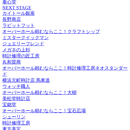
泰心堂
NEXT STAGE
カイトール銀座
長野商店
ラビットフット
オーバーホール頼むならここ！クラフトシップ
ミスタークイックマン
ジュエリーフレンド
メガネの上杉
時計修理の匠工房
丸和質商
オーバーホール頼むならここ！時計修理工房ネオスタンダー
ド
横浜元町時計店 馬車道
ウォッチ職人
オーバーホール頼むならここ！大樹
美松堂時計店
宝銘堂
オーバーホール頼むならここ！宝石広場
シューリン
時計修理工房
東京美宝