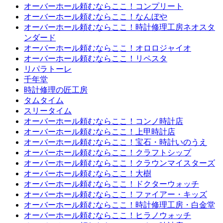
オーバーホール頼むならここ！コンプリート
オーバーホール頼むならここ！なんぼや
オーバーホール頼むならここ！時計修理工房ネオスタ
ンダード
オーバーホール頼むならここ！オロロジャイオ
オーバーホール頼むならここ！リペスタ
リパラトーレ
千年堂
時計修理の匠工房
タムタイム
スリータイム
オーバーホール頼むならここ！コンノ時計店
オーバーホール頼むならここ！上甲時計店
オーバーホール頼むならここ！宝石・時計いのうえ
オーバーホール頼むならここ！クラフトシップ
オーバーホール頼むならここ！クラウンマイスターズ
オーバーホール頼むならここ！大樹
オーバーホール頼むならここ！ドクターウォッチ
オーバーホール頼むならここ！ファイアー・キッズ
オーバーホール頼むならここ！時計修理工房・白金堂
オーバーホール頼むならここ！ヒラノウォッチ