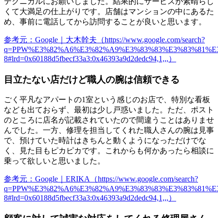
テクニカルにお願いしました。結果的にサービスが素晴らし
くて大満足の仕上がりです。店舗はマンションの中にあるた
め、事前に電話してから訪問することが良いと思います。
参考元：Google｜大木幹夫（https://www.google.com/search?
q=PPW%E3%82%A6%E3%82%A9%E3%83%83%E3%83%81%E3%
8#lrd=0x60188d5fbecf33a3:0x46393a9d2dedc94,1,,,）
目立たない店だけど職人の腕は信頼できる
ごく平凡なアパートの1室という感じのお店で、特別な看板
なども出ておらず、最初は少し戸惑いました。ただ、ポスト
のところに店名が記載されていたので間違うことはありませ
んでした。一方、修理を担当してくれた職人さんの腕は見事
で、預けていた時計はきちんと動くようになっただけでな
く、見た目もピカピカです。これからも何かあったら相談に
乗って欲しいと思いました。
参考元：Google｜ERIKA（https://www.google.com/search?
q=PPW%E3%82%A6%E3%82%A9%E3%83%83%E3%83%81%E3%
8#lrd=0x60188d5fbecf33a3:0x46393a9d2dedc94,1,,,）