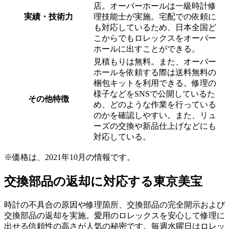
店。オーバーホールは一級時計修
実績・技術力
理技能士が実施。宅配での依頼に
も対応しているため、日本全国ど
こからでもロレックスをオーバー
ホールに出すことができる。
見積もりは無料。また、オーバー
ホールを依頼する際は送料無料の
梱包キットを利用できる。修理の
様子などをSNSで公開しているた
その他特徴
め、どのような作業を行っている
のかを確認しやすい。また、リュ
ーズの交換や新品仕上げなどにも
対応している。
※価格は、2021年10月の情報です。
交換部品の返却に対応する東京美宝
時計の不具合の原因や修理箇所、交換部品の完全開示および
交換部品の返却を実施。愛用のロレックスを安心して修理に
出せる信頼性の高さが人気の秘密です。毎週水曜日はロレッ