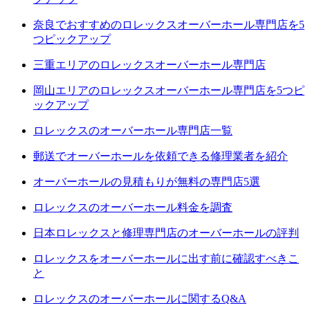
奈良でおすすめのロレックスオーバーホール専門店を5
つピックアップ
三重エリアのロレックスオーバーホール専門店
岡山エリアのロレックスオーバーホール専門店を5つピ
ックアップ
ロレックスのオーバーホール専門店一覧
郵送でオーバーホールを依頼できる修理業者を紹介
オーバーホールの見積もりが無料の専門店5選
ロレックスのオーバーホール料金を調査
日本ロレックスと修理専門店のオーバーホールの評判
ロレックスをオーバーホールに出す前に確認すべきこ
と
ロレックスのオーバーホールに関するQ&A