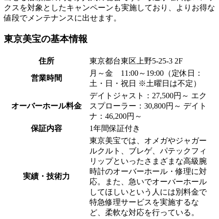
クスを対象としたキャンペーンも実施しており、よりお得な
値段でメンテナンスに出せます。
東京美宝の基本情報
住所
東京都台東区上野5-25-3 2F
月～金 11:00～19:00（定休日：
営業時間
土・日・祝日 ※土曜日は不定）
デイトジャスト：27,500円～ エク
オーバーホール料金
スプローラー：30,800円～ デイト
ナ：46,200円～
保証内容
1年間保証付き
東京美宝では、オメガやジャガー
ルクルト、ブレゲ、パテックフィ
リップといったさまざまな高級腕
時計のオーバーホール・修理に対
実績・技術力
応。また、急いでオーバーホール
してほしいという人には別料金で
特急修理サービスを実施するな
ど、柔軟な対応を行っている。