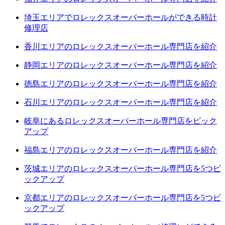
埼玉エリアでロレックスオーバーホールができる時計
修理店
香川エリアのロレックスオーバーホール専門店を紹介
静岡エリアのロレックスオーバーホール専門店を紹介
徳島エリアのロレックスオーバーホール専門店を紹介
石川エリアのロレックスオーバーホール専門店を紹介
岐阜にあるロレックスオーバーホール専門店をピック
アップ
福島エリアのロレックスオーバーホール専門店を紹介
茨城エリアのロレックスオーバーホール専門店を5つピ
ックアップ
京都エリアのロレックスオーバーホール専門店を5つピ
ックアップ