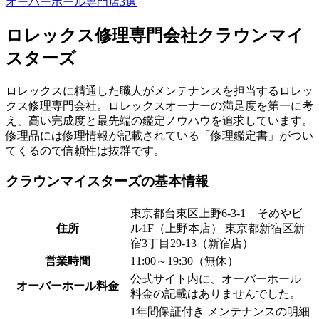
オーバーホール専門店3選
ロレックス修理専門会社クラウンマイ
スターズ
ロレックスに精通した職人がメンテナンスを担当するロレッ
クス修理専門会社。ロレックスオーナーの満足度を第一に考
え、高い完成度と最先端の鑑定ノウハウを追求しています。
修理品には修理情報が記載されている「修理鑑定書」がつい
てくるので信頼性は抜群です。
クラウンマイスターズの基本情報
東京都台東区上野6-3-1 そめやビ
住所
ル1F（上野本店） 東京都新宿区新
宿3丁目29-13（新宿店）
営業時間
11:00～19:30（無休）
公式サイト内に、オーバーホール
オーバーホール料金
料金の記載はありませんでした。
1年間保証付き メンテナンスの明細