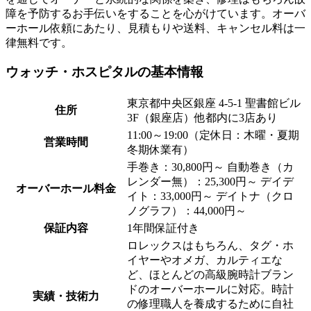
障を予防するお手伝いをすることを心がけています。オーバ
ーホール依頼にあたり、見積もりや送料、キャンセル料は一
律無料です。
ウォッチ・ホスピタルの基本情報
東京都中央区銀座 4-5-1 聖書館ビル
住所
3F（銀座店）他都内に3店あり
11:00～19:00（定休日：木曜・夏期
営業時間
冬期休業有）
手巻き：30,800円～ 自動巻き（カ
レンダー無）：25,300円～ デイデ
オーバーホール料金
イト：33,000円～ デイトナ（クロ
ノグラフ）：44,000円～
保証内容
1年間保証付き
ロレックスはもちろん、タグ・ホ
イヤーやオメガ、カルティエな
ど、ほとんどの高級腕時計ブラン
ドのオーバーホールに対応。時計
実績・技術力
の修理職人を養成するために自社