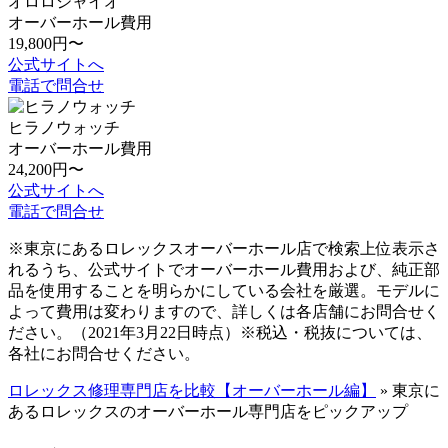
オロロジャイオ
オーバーホール費⽤
19,800
円〜
公式サイトへ
電話で問合せ
ヒラノウォッチ
オーバーホール費⽤
24,200
円〜
公式サイトへ
電話で問合せ
※東京にあるロレックスオーバーホール店で検索上位表示さ
れるうち、公式サイトでオーバーホール費用および、純正部
品を使用することを明らかにしている会社を厳選。モデルに
よって費用は変わりますので、詳しくは各店舗にお問合せく
ださい。（2021年3月22日時点）※税込・税抜については、
各社にお問合せください。
ロレックス修理専門店を比較【オーバーホール編】
»
東京に
あるロレックスのオーバーホール専門店をピックアップ