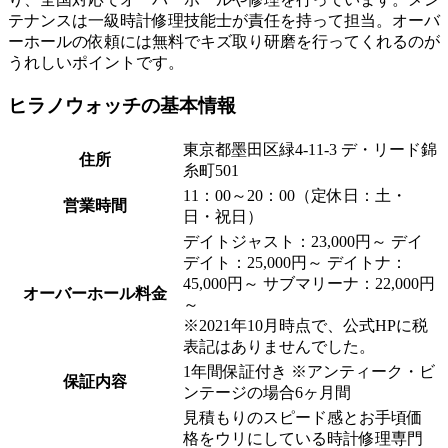
テナンスは一級時計修理技能士が責任を持って担当。オーバ
ーホールの依頼には無料でキズ取り研磨を行ってくれるのが
うれしいポイントです。
ヒラノウォッチの基本情報
東京都墨田区緑4-11-3 デ・リード錦
住所
糸町501
11：00～20：00（定休日：土・
営業時間
日・祝日）
デイトジャスト：23,000円～ デイ
デイト：25,000円～ デイトナ：
45,000円～ サブマリーナ：22,000円
オーバーホール料金
～
※2021年10月時点で、公式HPに税
表記はありませんでした。
1年間保証付き ※アンティーク・ビ
保証内容
ンテージの場合6ヶ月間
見積もりのスピード感とお手頃価
格をウリにしている時計修理専門