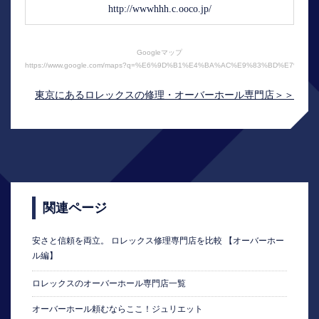
http://wwwhhh.c.ooco.jp/
Googleマップ
https://www.google.com/maps?q=%E6%9D%B1%E4%BA%AC%E9%83%BD%E7%94
東京にあるロレックスの修理・オーバーホール専門店＞＞
関連ページ
安さと信頼を両立。 ロレックス修理専門店を比較 【オーバーホー
ル編】
ロレックスのオーバーホール専門店一覧
オーバーホール頼むならここ！ジュリエット