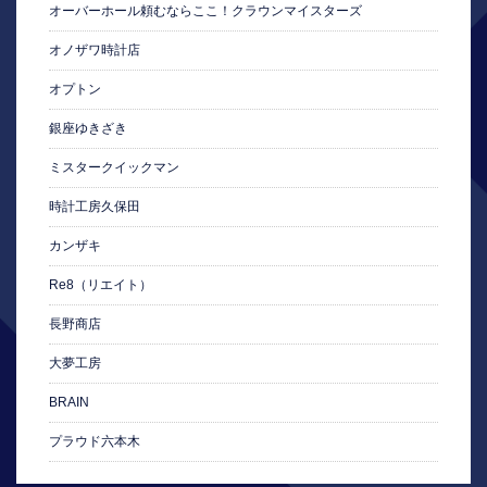
オーバーホール頼むならここ！クラウンマイスターズ
オノザワ時計店
オプトン
銀座ゆきざき
ミスタークイックマン
時計工房久保田
カンザキ
Re8（リエイト）
長野商店
大夢工房
BRAIN
プラウド六本木