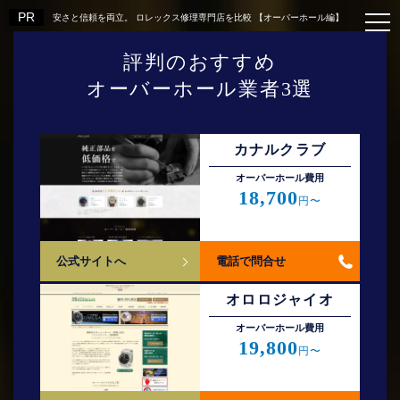
安さと信頼を両立。 ロレックス修理専門店を比較 【オーバーホール編】
評判のおすすめ
オーバーホール業者3選
カナルクラブ
オーバーホール費⽤
18,700
円〜
公式サイトへ
電話で問合せ
オロロジャイオ
オーバーホール費⽤
19,800
円〜