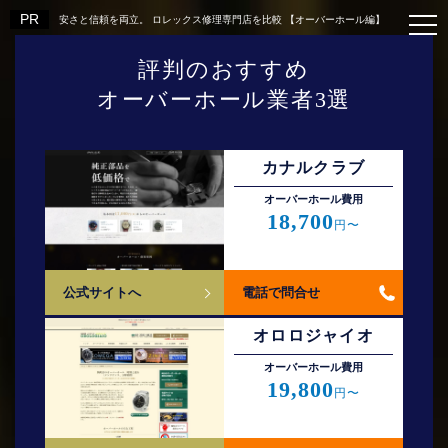
安さと信頼を両立。 ロレックス修理専門店を比較 【オーバーホール編】
評判のおすすめ
オーバーホール業者3選
カナルクラブ
オーバーホール費⽤
18,700
円〜
公式サイトへ
電話で問合せ
オロロジャイオ
オーバーホール費⽤
19,800
円〜